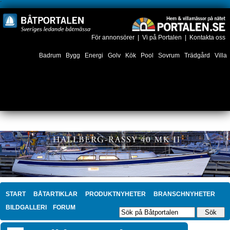
´
För annonsörer
|
Vi på Portalen
|
Kontakta oss
Badrum
Bygg
Energi
Golv
Kök
Pool
Sovrum
Trädgård
Villa
START
BÅTARTIKLAR
PRODUKTNYHETER
BRANSCHNYHETER
BILDGALLERI
FORUM