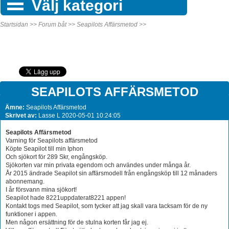
Välj kategori
Startsidan >>
Forum båt >>
Seapilots Affärsmetod >>
SEAPILOTS AFFÄRSMETOD
Ämne:
Seapilots Affärsmetod
Skrivet av:
Lasse L 2020-05-01 10:24:05
Seapilots Affärsmetod
Varning för Seapilots affärsmetod
Köpte Seapilot till min Iphon
Och sjökort för 289 Skr, engångsköp.
Sjökorten var min privata egendom och användes under många år.
År 2015 ändrade Seapilot sin affärsmodell från engångsköp till 12 månaders
abonnemang.
I år försvann mina sjökort!
Seapilot hade 8221uppdaterat8221 appen!
Kontakt togs med Seapilot, som tycker att jag skall vara tacksam för de ny
funktioner i appen.
Men någon ersättning för de stulna korten får jag ej.