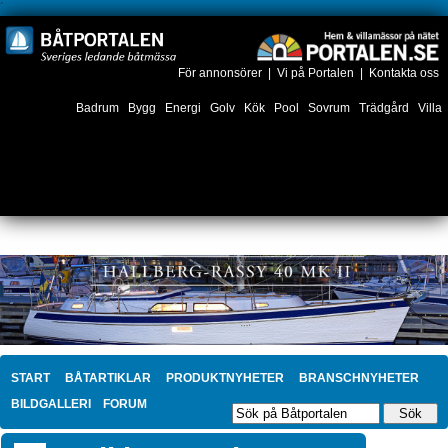
´
För annonsörer
|
Vi på Portalen
|
Kontakta oss
Badrum
Bygg
Energi
Golv
Kök
Pool
Sovrum
Trädgård
Villa
START
BÅTARTIKLAR
PRODUKTNYHETER
BRANSCHNYHETER
BILDGALLERI
FORUM