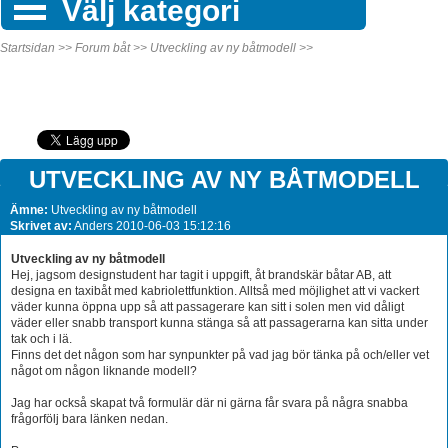
Välj kategori
Startsidan >>
Forum båt >>
Utveckling av ny båtmodell >>
UTVECKLING AV NY BÅTMODELL
Ämne:
Utveckling av ny båtmodell
Skrivet av:
Anders 2010-06-03 15:12:16
Utveckling av ny båtmodell
Hej, jagsom designstudent har tagit i uppgift, åt brandskär båtar AB, att
designa en taxibåt med kabriolettfunktion. Alltså med möjlighet att vi vackert
väder kunna öppna upp så att passagerare kan sitt i solen men vid dåligt
väder eller snabb transport kunna stänga så att passagerarna kan sitta under
tak och i lä.
Finns det det någon som har synpunkter på vad jag bör tänka på och/eller vet
något om någon liknande modell?
Jag har också skapat två formulär där ni gärna får svara på några snabba
frågorfölj bara länken nedan.