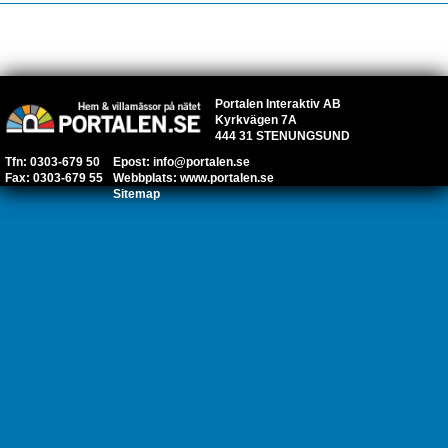
Portalen Interaktiv AB
Kyrkvägen 7A
444 31 STENUNGSUND
Tfn: 0303-679 50
Epost:
info@portalen.se
Fax: 0303-679 55
Webbplats:
www.portalen.se
Sitemap