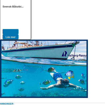
Svensk Båtutbi...
Läs mer
ANNONSER