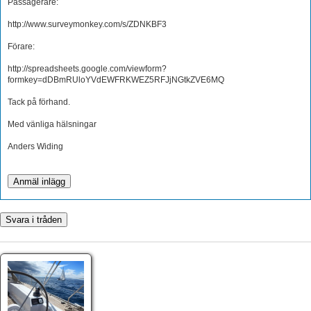
Passagerare:
http://www.surveymonkey.com/s/ZDNKBF3
Förare:
http://spreadsheets.google.com/viewform?
formkey=dDBmRUloYVdEWFRKWEZ5RFJjNGtkZVE6MQ
Tack på förhand.
Med vänliga hälsningar
Anders Widing