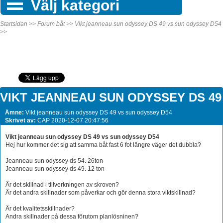
Välj kategori
Startsidan >>
Forum båt >>
Vikt jeanneau sun odyssey DS 49 vs sun odyssey D54
>>
VIKT JEANNEAU SUN ODYSSEY DS 49
Ämne:
Vikt jeanneau sun odyssey DS 49 vs sun odyssey D54
Skrivet av:
CAP 2020-12-07 20:47:56
Vikt jeanneau sun odyssey DS 49 vs sun odyssey D54
Hej hur kommer det sig att samma båt fast 6 fot längre väger det dubbla?
Jeanneau sun odyssey ds 54. 26ton
Jeanneau sun odyssey ds 49. 12 ton
Är det skillnad i tillverkningen av skroven?
Är det andra skillnader som påverkar och gör denna stora viktskillnad?
Är det kvalitetsskillnader?
Andra skillnader på dessa förutom planlösninen?