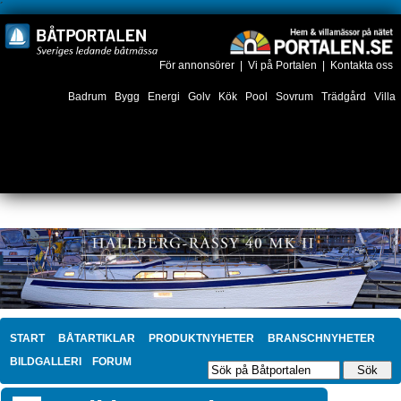
´
För annonsörer
|
Vi på Portalen
|
Kontakta oss
Badrum
Bygg
Energi
Golv
Kök
Pool
Sovrum
Trädgård
Villa
START
BÅTARTIKLAR
PRODUKTNYHETER
BRANSCHNYHETER
BILDGALLERI
FORUM