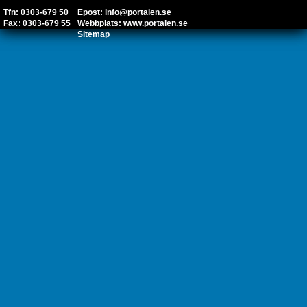
Tfn: 0303-679 50
Epost:
info@portalen.se
Fax: 0303-679 55
Webbplats:
www.portalen.se
Sitemap