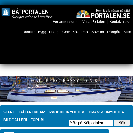
´
För annonsörer
|
Vi på Portalen
|
Kontakta oss
Badrum
Bygg
Energi
Golv
Kök
Pool
Sovrum
Trädgård
Villa
START
BÅTARTIKLAR
PRODUKTNYHETER
BRANSCHNYHETER
BILDGALLERI
FORUM