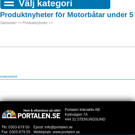
Välj kategori
Produktnyheter för Motorbåtar under 5
Startsidan >>
Produktnyheter >>
ANNONSER
Portalen Interaktiv AB
Kyrkvägen 7A
444 31 STENUNGSUND
Tfn: 0303-679 50
Epost:
info@portalen.se
Fax: 0303-679 55
Webbplats:
www.portalen.se