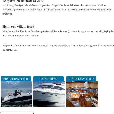
Båtportalen startade år 2008
och är idag Sveriges ledande båtmässa på nätet. Båtportalen är en delmässa i Portalens stora utbud av
interaktiva produktmässor. Här hittar du lätt leverantörer, lokala tillbehörsbutiker och de senaste nyheterna i
branschen.
Hem- och villamässor
Våra hem- och villamässor finns bara på nätet och kompletterar fysiska mässor genom att vara tillgänglig för
alla besökare, dygnet runt, året om.
Båtportalen är märkesneutral och framtagen i samverkan med branschen.
Båtportalen ägs och drivs av Portale
Interaktiv AB.
BRANSCHNYHETER
BÅTARTIKLAR
PRODUKTNYHETER