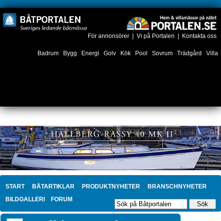
´
För annonsörer
|
Vi på Portalen
|
Kontakta oss
Badrum
Bygg
Energi
Golv
Kök
Pool
Sovrum
Trädgård
Villa
START
BÅTARTIKLAR
PRODUKTNYHETER
BRANSCHNYHETER
BILDGALLERI
FORUM