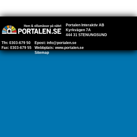
Portalen Interaktiv AB
Kyrkvägen 7A
444 31 STENUNGSUND
Tfn: 0303-679 50
Epost:
info@portalen.se
Fax: 0303-679 55
Webbplats:
www.portalen.se
Sitemap