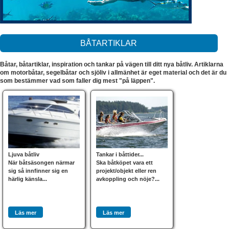
BÅTARTIKLAR
Båtar, båtartiklar, inspiration och tankar på vägen till ditt nya båtliv. Artiklarna
om motorbåtar, segelbåtar och sjöliv i allmänhet är eget material och det är du
som bestämmer vad som faller dig mest "på läppen".
Ljuva båtliv
Tankar i båttider...
När båtsäsongen närmar
Ska båtköpet vara ett
sig så innfinner sig en
projekt/objekt eller ren
härlig känsla...
avkoppling och nöje?...
Läs mer
Läs mer