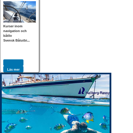
Kurser inom
navigation och
båtliv
Svensk Båtutbi...
Läs mer