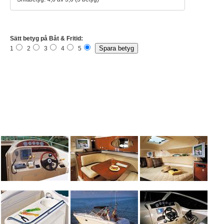
Sätt betyg på Båt & Fritid:
1
2
3
4
5