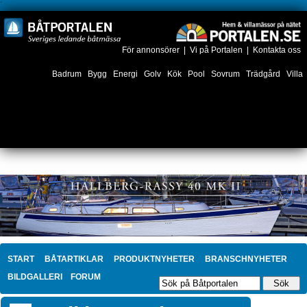
´
För annonsörer
|
Vi på Portalen
|
Kontakta oss
Badrum
Bygg
Energi
Golv
Kök
Pool
Sovrum
Trädgård
Villa
START
BÅTARTIKLAR
PRODUKTNYHETER
BRANSCHNYHETER
BILDGALLERI
FORUM