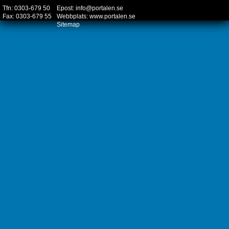
Tfn: 0303-679 50
Epost:
info@portalen.se
Fax: 0303-679 55
Webbplats:
www.portalen.se
Sitemap