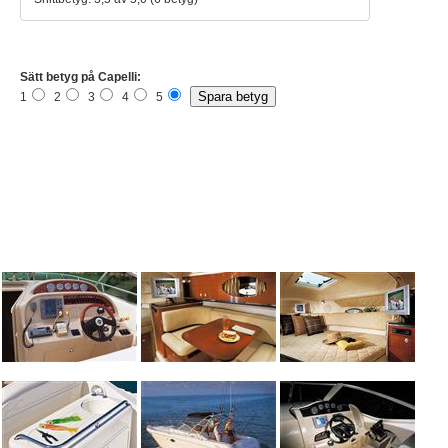
Sätt betyg på Capelli:
1
2
3
4
5