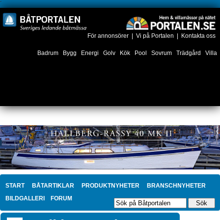
´
För annonsörer
|
Vi på Portalen
|
Kontakta oss
Badrum
Bygg
Energi
Golv
Kök
Pool
Sovrum
Trädgård
Villa
START
BÅTARTIKLAR
PRODUKTNYHETER
BRANSCHNYHETER
BILDGALLERI
FORUM