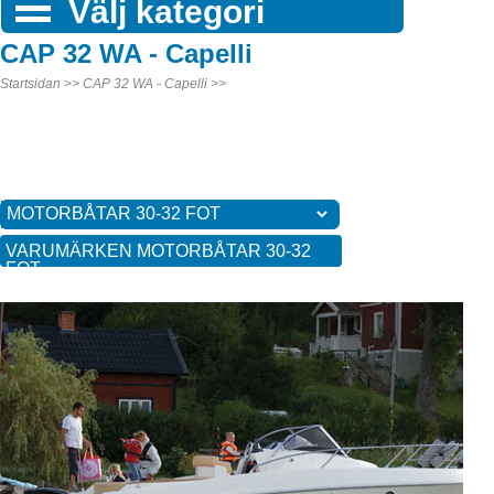
Välj kategori
CAP 32 WA - Capelli
Startsidan >>
CAP 32 WA - Capelli >>
VARUMÄRKEN MOTORBÅTAR 30-32
FOT