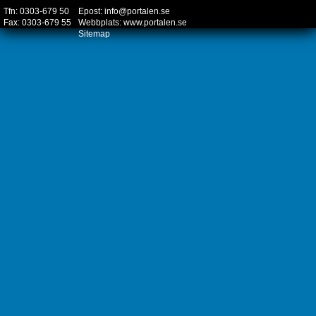
Tfn: 0303-679 50
Epost:
info@portalen.se
Fax: 0303-679 55
Webbplats:
www.portalen.se
Sitemap