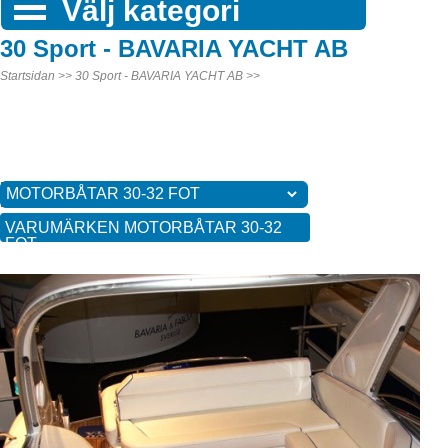
Välj kategori
30 Sport - BAVARIA YACHT AB
Startsidan >>
30 Sport - BAVARIA YACHT AB >>
VARUMÄRKEN MOTORBÅTAR 30-32
FOT