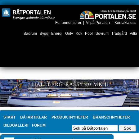
´
För annonsörer
|
Vi på Portalen
|
Kontakta oss
Badrum
Bygg
Energi
Golv
Kök
Pool
Sovrum
Trädgård
Villa
START
BÅTARTIKLAR
PRODUKTNYHETER
BRANSCHNYHETER
BILDGALLERI
FORUM