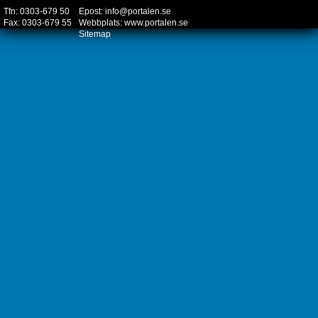
Tfn: 0303-679 50
Epost:
info@portalen.se
Fax: 0303-679 55
Webbplats:
www.portalen.se
Sitemap