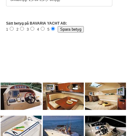
Sätt betyg på BAVARIA YACHT AB:
1
2
3
4
5