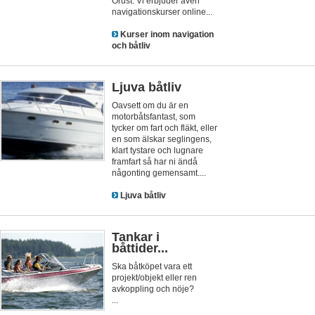
Orust. Vi erbjuder även
navigationskurser online...
Kurser inom navigation
och båtliv
Ljuva båtliv
Oavsett om du är en
motorbåtsfantast, som
tycker om fart och fläkt, eller
en som älskar seglingens,
klart tystare och lugnare
framfart så har ni ändå
någonting gemensamt....
Ljuva båtliv
Tankar i
båttider...
Ska båtköpet vara ett
projekt/objekt eller ren
avkoppling och nöje?
...