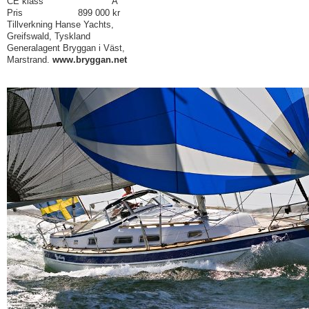
CE klass A
Pris 899 000 kr
Tillverkning Hanse Yachts,
Greifswald, Tyskland
Generalagent Bryggan i Väst,
Marstrand.
www.bryggan.net