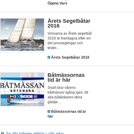
Öppna Varv
Årets Segelbåtar
2016
Vinnarna av Årets segelbåt
2016 är framtagna efter en
del provseglingar och
tester....
Årets Segelbåtar 2016
Båtmässornas
tid är här
Snart drar vårens
båtmässor igång igen, till
alla båtälskares stora
glädje....
Båtmässornas tid är
här
Se alla tidigare artiklar i vårt arkiv