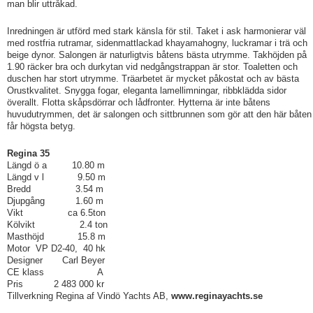
man blir uttråkad.
Inredningen är utförd med stark känsla för stil. Taket i ask harmonierar väl
med rostfria rutramar, sidenmattlackad khayamahogny, luckramar i trä och
beige dynor. Salongen är naturligtvis båtens bästa utrymme. Takhöjden på
1.90 räcker bra och durkytan vid nedgångstrappan är stor. Toaletten och
duschen har stort utrymme. Träarbetet är mycket påkostat och av bästa
Orustkvalitet. Snygga fogar, eleganta lamellimningar, ribbklädda sidor
överallt. Flotta skåpsdörrar och lådfronter. Hytterna är inte båtens
huvudutrymmen, det är salongen och sittbrunnen som gör att den här båten
får högsta betyg.
Regina 35
Längd ö a 10.80 m
Längd v l 9.50 m
Bredd 3.54 m
Djupgång 1.60 m
Vikt ca 6.5ton
Kölvikt 2.4 ton
Masthöjd 15.8 m
Motor VP D2-40, 40 hk
Designer Carl Beyer
CE klass A
Pris 2 483 000 kr
Tillverkning Regina af Vindö Yachts AB,
www.reginayachts.se