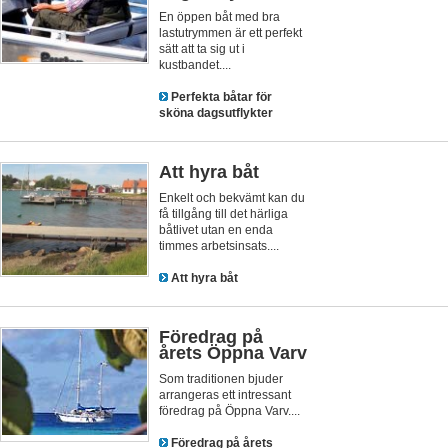
En öppen båt med bra
lastutrymmen är ett perfekt
sätt att ta sig ut i
kustbandet....
Perfekta båtar för
sköna dagsutflykter
Att hyra båt
Enkelt och bekvämt kan du
få tillgång till det härliga
båtlivet utan en enda
timmes arbetsinsats....
Att hyra båt
Föredrag på
årets Öppna Varv
Som traditionen bjuder
arrangeras ett intressant
föredrag på Öppna Varv....
Föredrag på årets