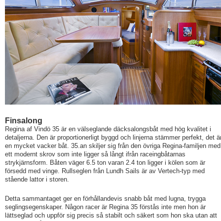
Finsalong
Regina af Vindö 35 är en välseglande däcksalongsbåt med hög kvalitet i
detaljerna. Den är proportionerligt byggd och linjerna stämmer perfekt, det ä
en mycket vacker båt. 35.an skiljer sig från den övriga Regina-familjen med
ett modernt skrov som inte ligger så långt ifrån raceingbåtarnas
strykjärnsform. Båten väger 6.5 ton varan 2.4 ton ligger i kölen som är
försedd med vinge. Rullseglen från Lundh Sails är av Vertech-typ med
stående lattor i storen.
Detta sammantaget ger en förhållandevis snabb båt med lugna, trygga
seglingsegenskaper. Någon racer är Regina 35 förstås inte men hon är
lättseglad och uppför sig precis så stabilt och säkert som hon ska utan att