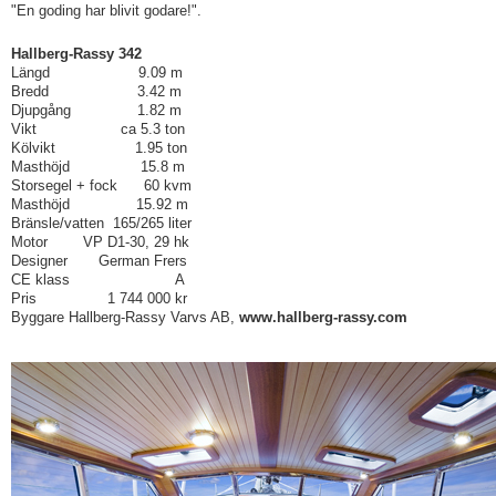
"En goding har blivit godare!".
Hallberg-Rassy 342
Längd 9.09 m
Bredd 3.42 m
Djupgång 1.82 m
Vikt ca 5.3 ton
Kölvikt 1.95 ton
Masthöjd 15.8 m
Storsegel + fock 60 kvm
Masthöjd 15.92 m
Bränsle/vatten 165/265 liter
Motor VP D1-30, 29 hk
Designer German Frers
CE klass A
Pris 1 744 000 kr
Byggare Hallberg-Rassy Varvs AB,
www.hallberg-rassy.com