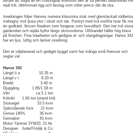
lättare att segla än en cruisingbåt eftersom den är så perfekt balanserad m
rejäl köl, lättrimmad rigg och beslag som sitter precis där de ska.
Inredningen följer Hanses numera klassiska stuk med glanslackad rödbets
mahogny mot ljusa ytor i skott och tak. Pentryt med två rostfria hoar får me
än godkänt, liksom förpiken som fungerar som huvudhytt. Den har två stora
garderober och rejäla hyllor längs skrovsidorna. Utförandet håller hög klass
på finishen. Fina träarbeten och gedigna el- och slangdragningar. Hanse 34
har en ljus, luftig och läcker inredning.
Den är välplanerad och gediget byggd samt har många små finesser och
seglar väl.
Hanse 342
Längd ö a 10.35 m
Längd v l 9.20 m
Bredd 3.40 m
Djupgång 1.85/1.58 m
Vikt ca 5.1 ton
Kölvikt 1.66 ton (stand köl)
Storsegel 33.5 kvm
Självslående fock 21 kvm
Genua 140% 36 kvm
Gennaker 81 kvm
Motor Yanmar 3YM20, 21 hk
Designer Judel/Vrolijk & Co