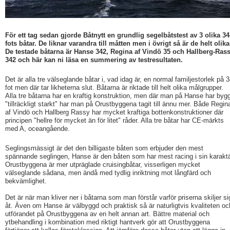
För ett tag sedan gjorde Båtnytt en grundlig segelbåtstest av 3 olika 34
fots båtar. De liknar varandra till måtten men i övrigt så är de helt olika
De testade båtarna är Hanse 342, Regina af Vindö 35 och Hallberg-Ras
342 och här kan ni läsa en summering av testresultaten.
Det är alla tre välseglande båtar i, vad idag är, en normal familjestorlek på 
fot men där tar likheterna slut. Båtarna är riktade till helt olika målgrupper.
Alla tre båtarna har en kraftig konstruktion, men där man på Hanse har byg
"tillräckligt starkt" har man på Orustbyggena tagit till ännu mer. Både Regin
af Vindö och Hallberg Rassy har mycket kraftiga bottenkonstruktioner där
principen "hellre för mycket än för litet" råder. Alla tre båtar har CE-märkts
med A, oceangående.
Seglingsmässigt är det den billigaste båten som erbjuder den mest
spännande seglingen, Hanse är den båten som har mest racing i sin karaktä
Orustbyggena är mer utpräglade cruisingbåtar, visserligen mycket
välseglande sådana, men ändå med tydlig inriktning mot långfärd och
bekvämlighet.
Det är när man kliver ner i båtarna som man förstår varför priserna skiljer si
åt. Även om Hanse är välbyggd och praktisk så är naturligtvis kvaliteten oc
utförandet på Orustbyggena av en helt annan art. Bättre material och
ytbehandling i kombination med riktigt hantverk gör att Orustbyggena