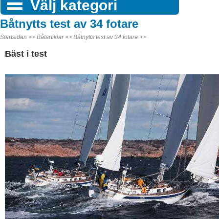
Välj kategori
Båtnytts test av 34 fotare
Startsidan >>
Båtartiklar >>
Båtnytts test av 34 fotare >>
Bäst i test