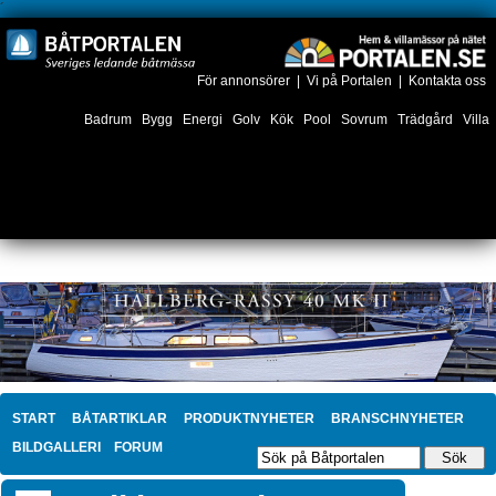
´
För annonsörer
|
Vi på Portalen
|
Kontakta oss
Badrum
Bygg
Energi
Golv
Kök
Pool
Sovrum
Trädgård
Villa
START
BÅTARTIKLAR
PRODUKTNYHETER
BRANSCHNYHETER
BILDGALLERI
FORUM