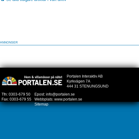
ANNONSER
Portalen Interaktiv AB
Kyrkvägen 7A
444 31 STENUNGSUND
Tfn: 0303-679 50
Epost:
info@portalen.se
Fax: 0303-679 55
Webbplats:
www.portalen.se
Sitemap