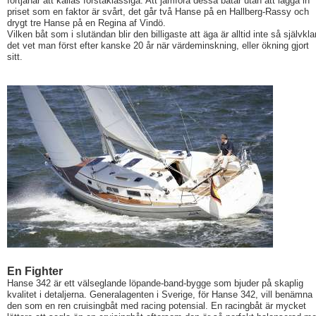
förtjänar att kallas förstaklassiga. Att jämföra dessa båtar utan att lägga in
priset som en faktor är svårt, det går två Hanse på en Hallberg-Rassy och
drygt tre Hanse på en Regina af Vindö.
Vilken båt som i slutändan blir den billigaste att äga är alltid inte så självklar
det vet man först efter kanske 20 år när värdeminskning, eller ökning gjort
sitt.
En Fighter
Hanse 342 är ett välseglande löpande-band-bygge som bjuder på skaplig
kvalitet i detaljerna. Generalagenten i Sverige, för Hanse 342, vill benämna
den som en ren cruisingbåt med racing potensial. En racingbåt är mycket