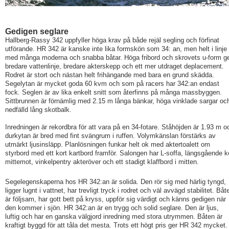
Gedigen seglare
Hallberg-Rassy 342 uppfyller höga krav på både rejäl segling och förfinat
utförande. HR 342 är kanske inte lika formskön som 34: an, men helt i linje
med många moderna och snabba båtar. Höga fribord och skrovets u-form g
bredare vattenlinje, bredare akterskepp och ett mer utdraget deplacement.
Rodret är stort och nästan helt frihängande med bara en grund skädda.
Segelytan är mycket goda 60 kvm och som på racers har 342:an endast
fock. Seglen är av lika enkelt snitt som återfinns på många massbyggen.
Sittbrunnen är förnämlig med 2.15 m långa bänkar, höga vinklade sargar oc
nedfälld lång skotbalk.
Inredningen är rekordbra för att vara på en 34-fotare. Ståhöjden är 1.93 m o
durkytan är bred med fint svängrum i ruffen. Volymkänslan förstärks av
utmärkt ljusinsläpp. Planlösningen funkar helt ok med aktertoalett om
styrbord med ett kort kartbord framför. Salongen har L-soffa, längsgående k
mittemot, vinkelpentry akteröver och ett stadigt klaffbord i mitten.
Segelegenskaperna hos HR 342:an är solida. Den rör sig med härlig tyngd,
ligger lugnt i vattnet, har trevligt tryck i rodret och väl avvägd stabilitet. Båt
är följsam, har gott bett på kryss, uppför sig värdigt och känns gedigen när
den kommer i sjön. HR 342:an är en trygg och solid seglare. Den är ljus,
luftig och har en ganska välgjord inredning med stora utrymmen. Båten är
kraftigt byggd för att tåla det mesta. Trots ett högt pris ger HR 342 mycket.