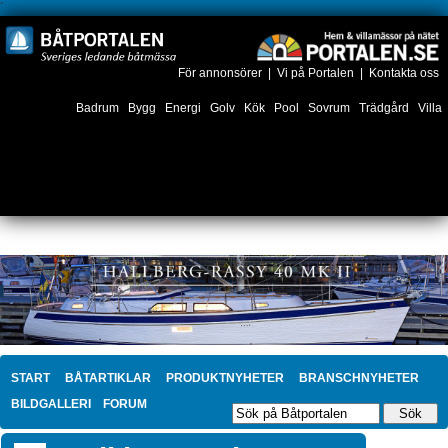
´
För annonsörer
|
Vi på Portalen
|
Kontakta oss
Badrum
Bygg
Energi
Golv
Kök
Pool
Sovrum
Trädgård
Villa
START
BÅTARTIKLAR
PRODUKTNYHETER
BRANSCHNYHETER
BILDGALLERI
FORUM