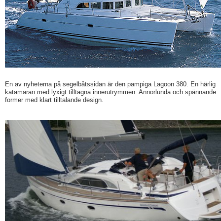
En av nyheterna på segelbåtssidan är den pampiga Lagoon 380. En härlig
katamaran med lyxigt tilltagna innerutrymmen. Annorlunda och spännande
former med klart tilltalande design.