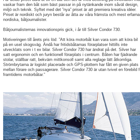
vaskar fram den båt som bäst passar in på nytänkande inom såväl design,
miljö och teknik. Syftet med det ”nya” priset är att premiera kreativa idéer.
Priset är nordiskt och juryn består av åtta av våra främsta och mest erfarna
nordiska, båtjournalister.
Båtjournalisternas innovationspris gick, i år till Silver Condor 730.
Motiveringen till årets pris löd: ”Att köra motorbåt kan vara som att köra bil
på en usel skogsväg. Ändå har fritidsbåtarnas förarplatser hittills inte
utvecklats som i t ex bilar. Silver Condor 730 har ändrat på det. Silver har
satt ergonomin och en funktionell förarplats i centrum. Båten har fjädrande
stolar, ställbar ratt, bekväm mittkonsoll samt alla reglage lätt åtkomliga.
Strömbrytarna är logiskt placerade och GPS-plottern har fått en given plats
mellan förare och passagerare. Silver Condor 730 är utan tvivel en förebild f
framtidens motorbåtar.”