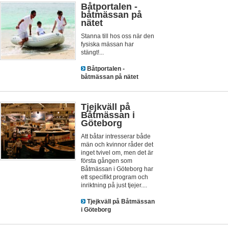
Båtportalen -
båtmässan på
nätet
Stanna till hos oss när den
fysiska mässan har
stängt!...
Båtportalen -
båtmässan på nätet
Tjejkväll på
Båtmässan i
Göteborg
Att båtar intresserar både
män och kvinnor råder det
inget tvivel om, men det är
första gången som
Båtmässan i Göteborg har
ett specifikt program och
inriktning på just tjejer....
Tjejkväll på Båtmässan
i Göteborg