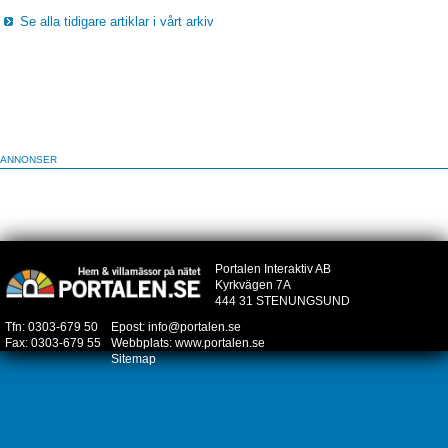
Se alla tidigare artiklar i vårt arkiv
ANNONSER
Portalen Interaktiv AB
Kyrkvägen 7A
444 31 STENUNGSUND
Tfn: 0303-679 50
Epost:
info@portalen.se
Fax: 0303-679 55
Webbplats:
www.portalen.se
Sitemap