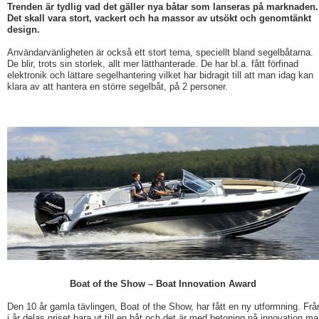
Trenden är tydlig vad det gäller nya båtar som lanseras på marknaden.
Det skall vara stort, vackert och ha massor av utsökt och genomtänkt
design.
Användarvänligheten är också ett stort tema, speciellt bland segelbåtarna.
De blir, trots sin storlek, allt mer lätthanterade. De har bl.a. fått förfinad
elektronik och lättare segelhantering vilket har bidragit till att man idag kan
klara av att hantera en större segelbåt, på 2 personer.
Boat of the Show – Boat Innovation Award
Den 10 år gamla tävlingen, Boat of the Show, har fått en ny utformning. Frå
i år delas priset bara ut till en båt och det är med betoning på innovation m