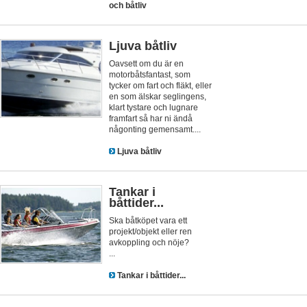
och båtliv
Ljuva båtliv
Oavsett om du är en
motorbåtsfantast, som
tycker om fart och fläkt, eller
en som älskar seglingens,
klart tystare och lugnare
framfart så har ni ändå
någonting gemensamt....
Ljuva båtliv
Tankar i
båttider...
Ska båtköpet vara ett
projekt/objekt eller ren
avkoppling och nöje?
...
Tankar i båttider...